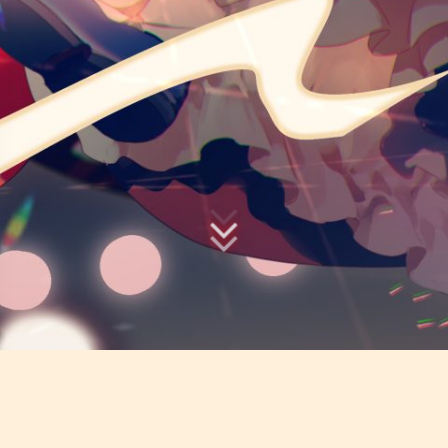
夜间模式
Sans Serif
Serif
浅阴影
深阴影
关闭
日落
暗化
灰度
前往旧博客